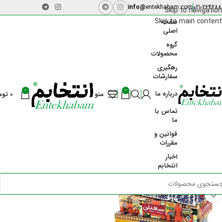
info@
entekhabam.com
021-264288
Skip to navigation
Skip to main content
صفحه
اصلی
گروه
محصولات
رهگیری
گل پخش
سفارشات
0
0
درباره ما
منو
0
توم
دسته بندی ها
خانه
برندها
گل پخش
نمایش یک نتیجه
تماس با
ما
نمایش نوار کناری
قوانین و
مقررات
اخبار
-16%
انتخابم