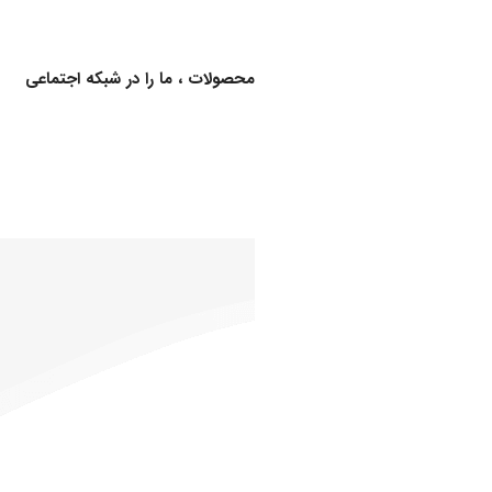
برای اطلاع از کالاهای جدید و اخبار محصولات ، ما را در شبکه اجتماعی
دنبال کنید
خدمات
ارگان ها و سازمان های طرف قرارداد
مشتریان
دفتر مرکزی:
درباره
تهران، خیابان
ما
فرشته(محله
تماس
باغ فردوس)،
با ما
خیابان حافظ،
قوانین
خیابان خیام،
و