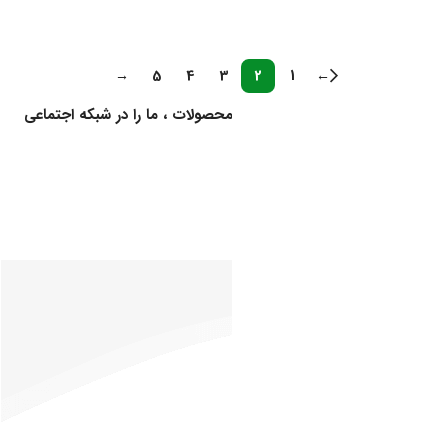
اطلاعات بیشتر
اطلاعات بیشتر
→
5
4
3
2
1
←
برای اطلاع از کالاهای جدید و اخبار محصولات ، ما را در شبکه اجتماعی
دنبال کنید
خدمات
ارگان ها و سازمان های طرف قرارداد
مشتریان
دفتر مرکزی:
درباره
تهران، خیابان
ما
فرشته(محله
تماس
باغ فردوس)،
با ما