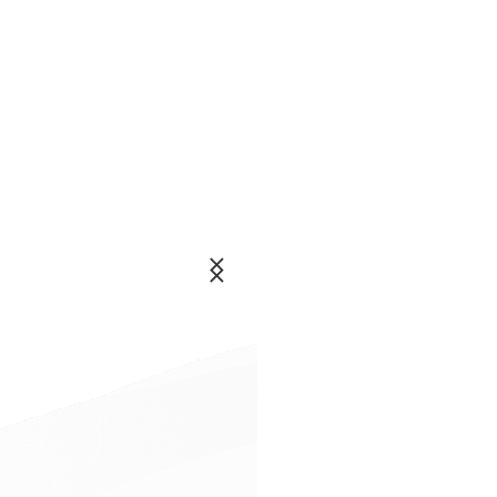
نلسون
کشی
ماندلا(جردن) ،
روش
خیابان گلدان ،
عضویت
پلاک 10
در
تلفن:
انتخابم
۰۲۱-26428860
اخبار
انتخابم
خرید
اشتراک
و
عضویت