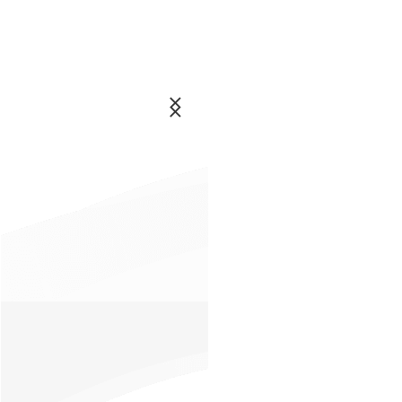
۰۲۱-26428860
اخبار
انتخابم
خرید
اشتراک
و
عضویت