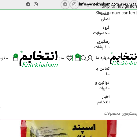
info@
entekhabam.com
021-264288
Skip to navigation
Skip to main content
صفحه
اصلی
گروه
محصولات
رهگیری
سفارشات
-29%
0
0
درباره ما
منو
0
توم
تماس با
ما
قوانین و
مقررات
اخبار
انتخابم