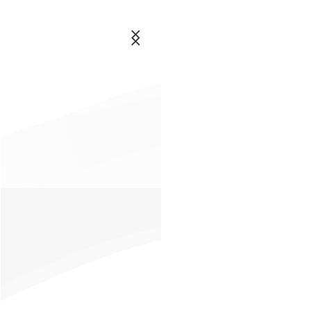
اشتراک
و
عضویت