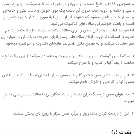
و همچنین غذاهای طبخ شده در رستورانهای معروف شناخته میشود . پنیر پارمسان
، سیر و خامه و ادویه جات درون آن باعث یک بوی خوش و بافت غنی و خامه‌ای
و بسیار خوش طعم میشود که دهها برابر از سس فرانسوی و هزار جزیره خاص تر
است و باعث خوشمزگی سالادهای کلاسیک می‌شود.
اما هرچند اغلب مردم این سس را برای سالاد استفاده میکنند لازم است تا بدانیم
علاوه بر استفاده از آن در انواع سالادها، ، رستورانهای معروف دنیا از آن در موارد زیر
هم استفاده میکنند و به همین دلیل طعم غداهایشان متفاوت و خوشمزه میشود :
۱. به کمک آن گوشت و مرغ و ماهی را مرینیت و طعم دار میکنند ( بین یک تا چند
ساعت ) بعد آنها را کباب و یا سرخ میکنند
۲. قبل از تفت دادن سبزیجات و کلم ها ، سس سزار را به آن اضافه میکنند و با این
سس آنها را کاراملی و خوش طعم میکنند
۳. به عنوان سس درسینگ برای پاستا و سالاد ماکارونی یا سالاد سیب‌زمینی به کار
میبرند
۴. قبل از درست کردن ساندویچ و برگر، سس سزار را روی نان پخش میکنند
نظرات (0)