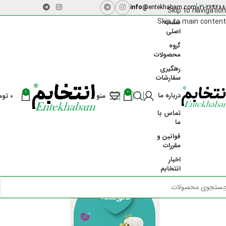
info@
entekhabam.com
021-264288
Skip to navigation
Skip to main content
صفحه
اصلی
گروه
محصولات
رهگیری
سفارشات
-23%
0
0
درباره ما
منو
0
توم
تماس با
ما
قوانین و
مقررات
اخبار
انتخابم