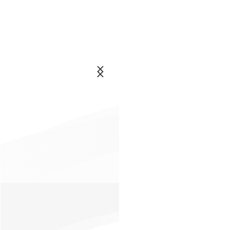
انتخابم
۰۲۱-26428860
اخبار
انتخابم
خرید
اشتراک
و
عضویت