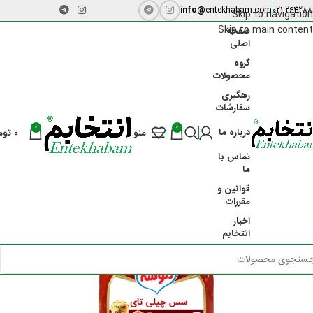
info@
entekhabam.com
021-264288
Skip to navigation
Skip to main content
صفحه
اصلی
گروه
محصولات
رهگیری
سفارشات
-28%
0
0
درباره ما
منو
0
توم
تماس با
ما
قوانین و
مقررات
اخبار
انتخابم