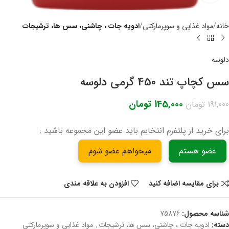
خانه
مواد غذایی و سوپرمارکتی
ادویه جات ، چاشنی، سس ها، ترشیجات
دلوسه
سس کچاپ تند 450 گرمی دلوسه
145,000
تومان
191,000
تومان
برای خرید از پلتفرم انتخابم باید عضو این مجموعه باشید :
عضو هستم
میخواهم عضو شوم
برای مقایسه اضافه کنید
افزودن به علاقه مندی
شناسه محصول:
75876
دسته:
ادویه جات ، چاشنی، سس ها، ترشیجات
,
مواد غذایی و سوپرمارکتی