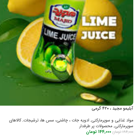
آبلیمو مجید ، ۴۲۰ گرمی
مواد غذایی و سوپرمارکتی
,
ادویه جات ، چاشنی، سس ها، ترشیجات
,
کالاهای
سوپرمارکتی
,
محصولات پر طرفدار
144,000
تومان
194,000
تومان