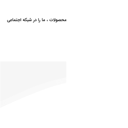
اطلاعات بیشتر
برای اطلاع از کالاهای جدید و اخبار محصولات ، ما را در شبکه اجتماعی
دنبال کنید
خدمات
ارگان ها و سازمان های طرف قرارداد
مشتریان
دفتر مرکزی:
درباره
تهران، خیابان
ما
فرشته(محله
تماس
باغ فردوس)،
با ما
خیابان حافظ،
قوانین
خیابان خیام،
و