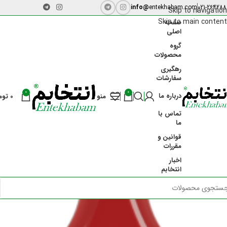
info@
entekhabam.com
021-264288
Skip to navigation
Skip to main content
صفحه
اصلی
گروه
محصولات
رهگیری
سفارشات
-24%
0
0
درباره ما
منو
0
توم
تماس با
ما
قوانین و
مقررات
اخبار
انتخابم