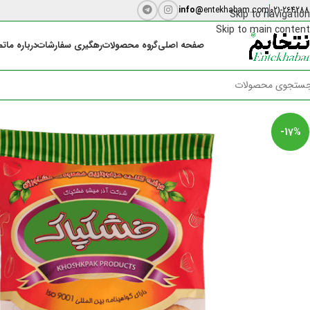
info@
entekhabam.com
021-264288
Skip to navigation
Skip to main content
صفحه اصلی
گروه محصولات
رهگیری سفارشات
درباره ما
تم
-17%