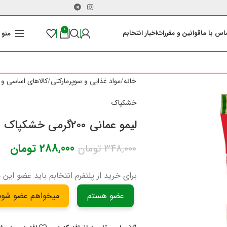
0
اس با ما
قوانین و مقررات
اخبار انتخابم
منو
خانه
مواد غذایی و سوپرمارکتی
کالاهای اساسی و 
خشکپاک
لیمو عمانی 200گرمی خشکپاک
288,000
تومان
348,000
تومان
برای خرید از پلتفرم انتخابم باید عضو این 
عضو هستم
میخواهم عضو شوم