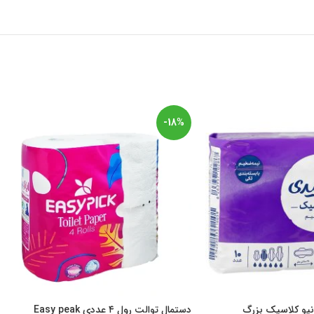
-18%
نیو کلاسیک بزرگ
دستمال توالت رول ۴ عددی Easy peak