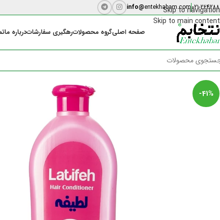
info@
entekhabam.com
021-264288
Skip to navigation
Skip to main content
صفحه اصلی
گروه محصولات
رهگیری سفارشات
درباره ما
تم
-41%