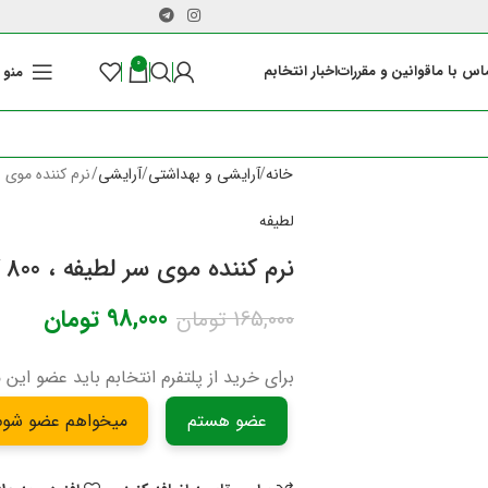
0
اس با ما
قوانین و مقررات
اخبار انتخابم
منو
خانه
آرایشی و بهداشتی
آرایشی
نرم کننده موی سر لطی
لطیفه
نرم کننده موی سر لطیفه ، 800 گرمی
98,000
تومان
165,000
تومان
برای خرید از پلتفرم انتخابم باید عضو این 
عضو هستم
میخواهم عضو شوم