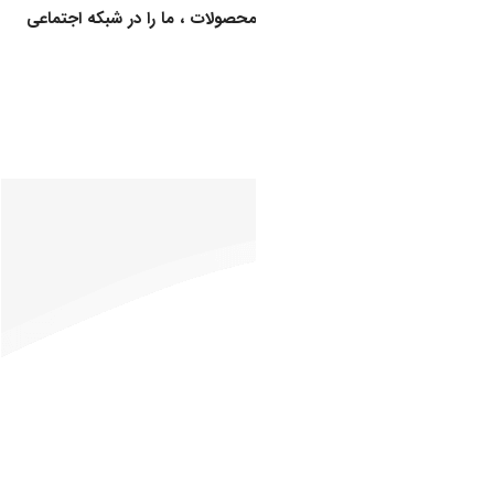
برای اطلاع از کالاهای جدید و اخبار محصولات ، ما را در شبکه اجتماعی
دنبال کنید
خدمات
ارگان ها و سازمان های طرف قرارداد
مشتریان
دفتر مرکزی:
درباره
تهران، خیابان
ما
فرشته(محله
تماس
باغ فردوس)،
با ما
خیابان حافظ،
قوانین
خیابان خیام،
و
پلاک ۱۱ و ۱۲،
مقررات
طبقه اول
جوایز