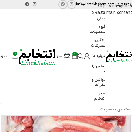
info@
entekhabam.com
021-264288
Skip to navigation
Skip to main content
صفحه
اصلی
گروه
محصولات
رهگیری
سفارشات
-17%
0
0
درباره ما
منو
0
توم
تماس با
ما
قوانین و
مقررات
اخبار
انتخابم