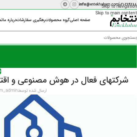
info@
entekhabam.com
021-264288
Skip to navigation
Skip to main content
صفحه اصلی
گروه محصولات
رهگیری سفارشات
درباره ما
تم
اخ
شرکتهای فعال در هوش مصنوعی و اقتصا
ارسال شده توسط
am_admin