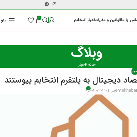
0
اس با ما
قوانین و مقررات
اخبار انتخابم
منو
وبلاگ
خانه
اخبار
بار
د دیجیتال به پلتفرم انتخابم پیوستند
0
entekhab
در 1404-09-04