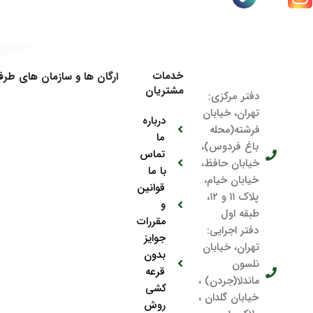
خدمات
ارگان ها و سازمان های طرف 
مشتریان
دفتر مرکزی:
تهران، خیابان
درباره
فرشته(محله
ما
باغ فردوس)،
تماس
خیابان حافظ،
با ما
خیابان خیام،
قوانین
پلاک ۱۱ و ۱۲،
و
طبقه اول
مقررات
دفتر اجرایی:
جوایز
تهران، خیابان
بدون
نلسون
قرعه
ماندلا(جردن) ،
کشی
خیابان گلدان ،
روش