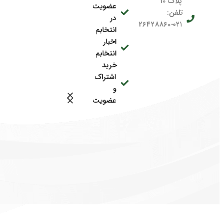
پلاک 10
عضویت
تلفن:
در
۰۲۱-26428860
انتخابم
اخبار
انتخابم
خرید
اشتراک
و
عضویت