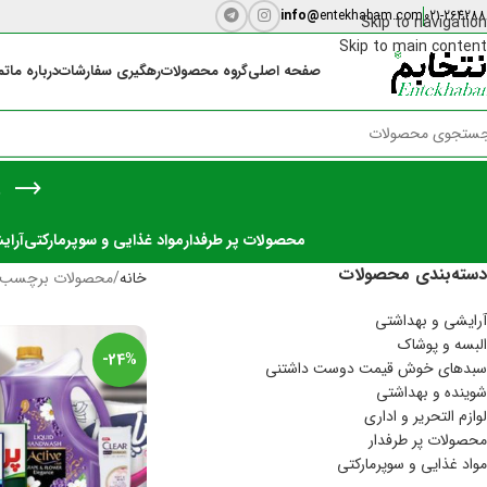
info@
entekhabam.com
021-264288
Skip to navigation
Skip to main content
صفحه اصلی
گروه محصولات
رهگیری سفارشات
درباره ما
تم
س
محصولات پر طرفدار
مواد غذایی و سوپرمارکتی
آرای
دسته‌بندی‌ محصولات
خانه
محصولات برچسب 
آرایشی و بهداشتی
البسه و پوشاک
-24%
سبدهای خوش قیمت دوست داشتنی
شوینده و بهداشتی
لوازم التحریر و اداری
محصولات پر طرفدار
مواد غذایی و سوپرمارکتی