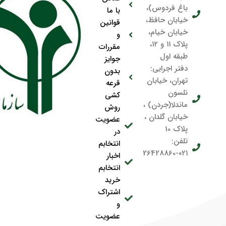
باغ فردوس)،
با ما
خیابان حافظ،
قوانین
خیابان خیام،
و
پلاک ۱۱ و ۱۲،
مقررات
طبقه اول
جوایز
دفتر اجرایی:
بدون
تهران، خیابان
قرعه
نلسون
کشی
ماندلا(جردن) ،
روش
خیابان گلدان ،
عضویت
پلاک 10
در
تلفن:
انتخابم
۰۲۱-26428860
اخبار
انتخابم
خرید
اشتراک
و
عضویت