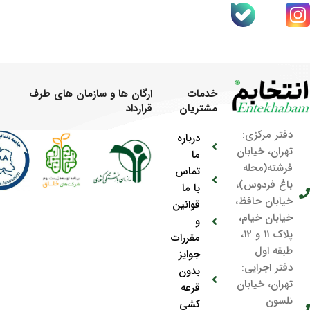
خدمات
ارگان ها و سازمان های طرف
مشتریان
قرارداد
دفتر مرکزی:
درباره
تهران، خیابان
ما
فرشته(محله
تماس
باغ فردوس)،
با ما
خیابان حافظ،
قوانین
خیابان خیام،
و
پلاک ۱۱ و ۱۲،
مقررات
طبقه اول
جوایز
دفتر اجرایی:
بدون
تهران، خیابان
قرعه
نلسون
کشی