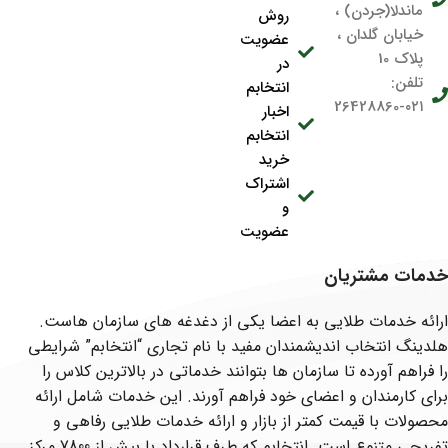
ماندلا(جردن) ،
روش
خیابان گلدان ،
عضویت
پلاک 10
در
تلفن:
انتخابم
۰۲۱-26428860
اخبار
انتخابم
خرید
اشتراک
و
عضویت
خدمات مشتریان
ارائه خدمات طلایی به اعضا یکی از دغدغه های سازمان هاست.
هلدینگ انتخاب اندیشمندان مفید با نام تجاری “انتخابم” شرایطی
را فراهم آورده تا سازمان ها بتوانند خدماتی در بالاترین کلاس را
برای کارمندان و اعضای خود فراهم آورند. این خدمات شامل ارائه
محصولات با قیمت کمتر از بازار و ارائه خدمات طلایی رفاهی و
تفریحی متنوع است. انتخابم که طرف قرارداد با بیش از 7800 مرکز