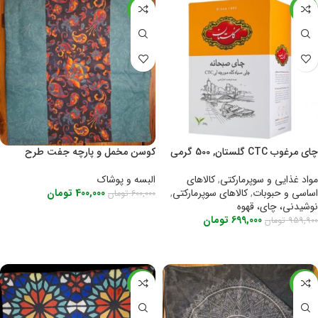
-33%
-27%
چای مرغوب CTC گلستان, 500 گرمی
کوسن مخمل و پارچه جفت طرح
گلستان. 40×40
مواد غذایی و سوپرمارکتی
,
کالاهای
البسه و پوشاک
اساسی و حبوبات
,
کالاهای سوپرمارکتی
,
400,000
تومان
600,000
تومان
نوشیدنی، چای، قهوه
اطلاعات بیشتر
699,000
تومان
959,900
تومان
اطلاعات بیشتر
-48%
-33%