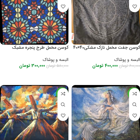
کوسن جفت مخمل نازک مشکی40×40
کوسن مخمل طرح پنجره مشبک
رنگی.۴. 40×40
البسه و پوشاک
البسه و پوشاک
400,000
تومان
300,000
تومان
600,000
تومان
580,000
تومان
اطلاعات بیشتر
اطلاعات بیشتر
-48%
-48%